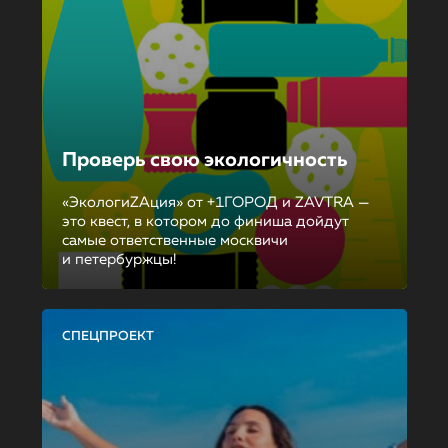
Проверь свою экологичность
«ЭкологиZAция» от +1ГОРОД и ZAVTRA —
это квест, в котором до финиша дойдут
самые ответственные москвичи
и петербуржцы!
СПЕЦПРОЕКТ