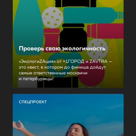
Проверь свою экологичность
«ЭкологиZAция» от +1ГОРОД и ZAVTRA —
это квест, в котором до финиша дойдут
самые ответственные москвичи
и петербуржцы!
СПЕЦПРОЕКТ