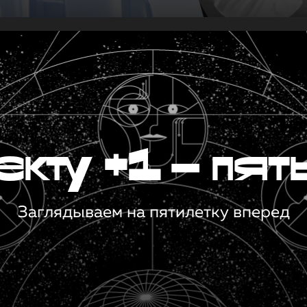
кту +1 — пят
Заглядываем на пятилетку вперед