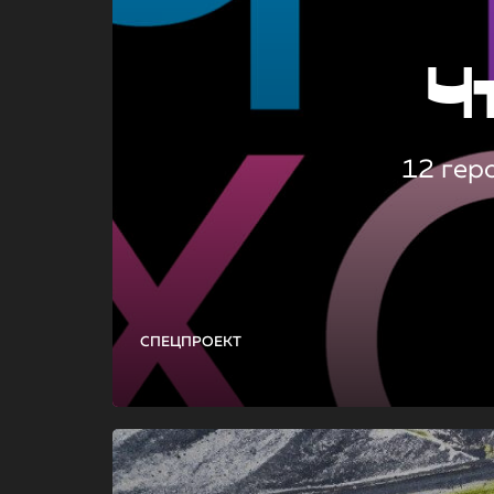
Ч
12 гер
СПЕЦПРОЕКТ