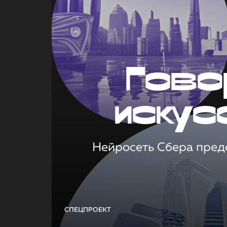
Гово
искус
Нейросеть Сбера предс
СПЕЦПРОЕКТ