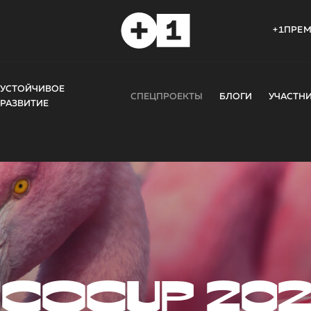
+1ПРЕ
УСТОЙЧИВОЕ
СПЕЦПРОЕКТЫ
БЛОГИ
УЧАСТН
РАЗВИТИЕ
COCUP 20