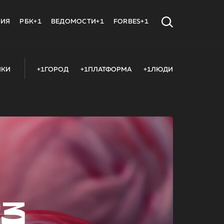
МИЯ
РБК+1
ВЕДОМОСТИ+1
FORBES+1
ИКИ
+1ГОРОД
+1ПЛАТФОРМА
+1ЛЮДИ
23