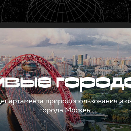
чивые город
 Департамента природопользования и 
города Москвы