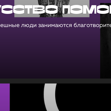
усство помо
пешные люди занимаются благотворит