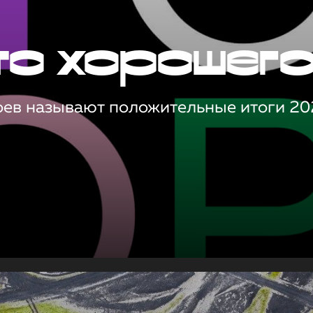
то хорошег
оев называют положительные итоги 20