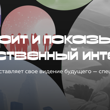
рит и показ
ственный инт
тавляет свое видение будущего — спец