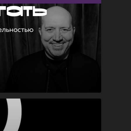
гать
ельностью