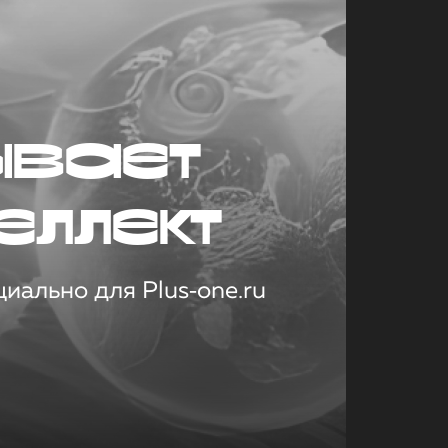
ывает
еллект
иально для Plus‑one.ru