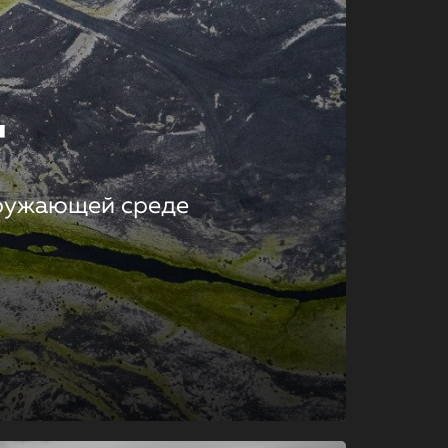
т
кружающей среде