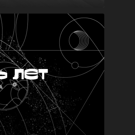
ь лет