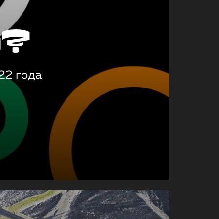
о?
22 года