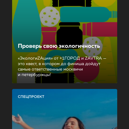
Проверь свою экологичность
«ЭкологиZAция» от +1ГОРОД и ZAVTRA —
это квест, в котором до финиша дойдут
самые ответственные москвичи
и петербуржцы!
СПЕЦПРОЕКТ