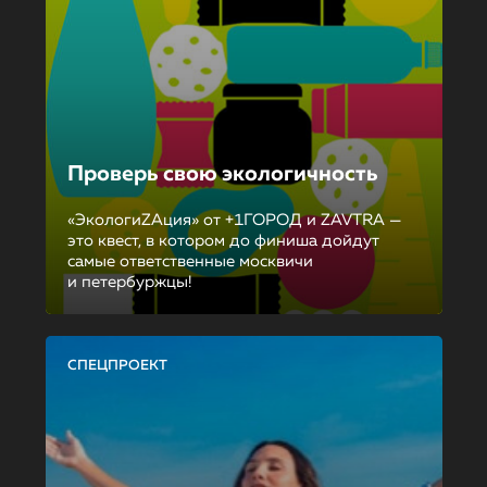
Проверь свою экологичность
«ЭкологиZAция» от +1ГОРОД и ZAVTRA —
это квест, в котором до финиша дойдут
самые ответственные москвичи
и петербуржцы!
СПЕЦПРОЕКТ