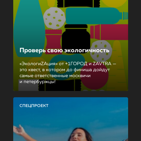
Проверь свою экологичность
«ЭкологиZAция» от +1ГОРОД и ZAVTRA —
это квест, в котором до финиша дойдут
самые ответственные москвичи
и петербуржцы!
СПЕЦПРОЕКТ