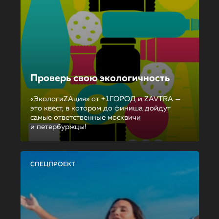
Проверь свою экологичность
«ЭкологиZAция» от +1ГОРОД и ZAVTRA —
это квест, в котором до финиша дойдут
самые ответственные москвичи
и петербуржцы!
СПЕЦПРОЕКТ