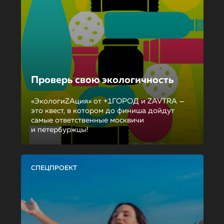
Проверь свою экологичность
«ЭкологиZAция» от +1ГОРОД и ZAVTRA —
это квест, в котором до финиша дойдут
самые ответственные москвичи
и петербуржцы!
СПЕЦПРОЕКТ