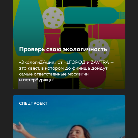
Проверь свою экологичность
«ЭкологиZAция» от +1ГОРОД и ZAVTRA —
это квест, в котором до финиша дойдут
самые ответственные москвичи
и петербуржцы!
СПЕЦПРОЕКТ