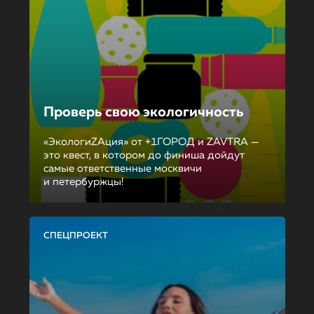
Проверь свою экологичность
«ЭкологиZAция» от +1ГОРОД и ZAVTRA —
это квест, в котором до финиша дойдут
самые ответственные москвичи
и петербуржцы!
СПЕЦПРОЕКТ