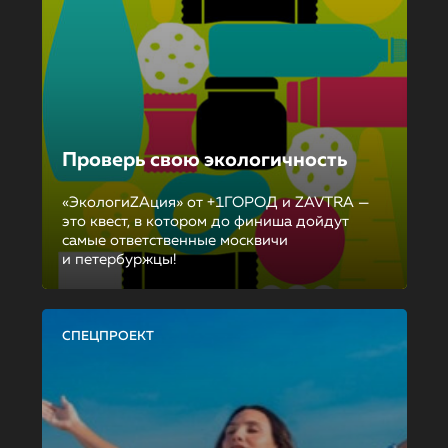
Проверь свою экологичность
«ЭкологиZAция» от +1ГОРОД и ZAVTRA —
это квест, в котором до финиша дойдут
самые ответственные москвичи
и петербуржцы!
СПЕЦПРОЕКТ