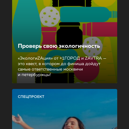
Проверь свою экологичность
«ЭкологиZAция» от +1ГОРОД и ZAVTRA —
это квест, в котором до финиша дойдут
самые ответственные москвичи
и петербуржцы!
СПЕЦПРОЕКТ