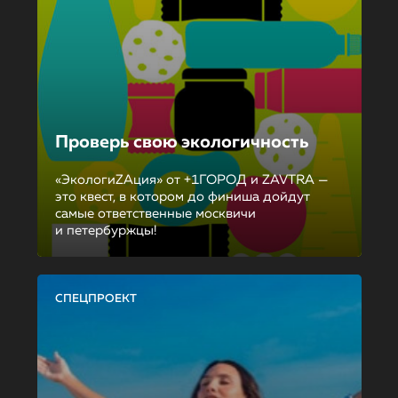
Проверь свою экологичность
«ЭкологиZAция» от +1ГОРОД и ZAVTRA —
это квест, в котором до финиша дойдут
самые ответственные москвичи
и петербуржцы!
СПЕЦПРОЕКТ