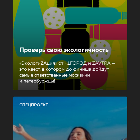
Проверь свою экологичность
«ЭкологиZAция» от +1ГОРОД и ZAVTRA —
это квест, в котором до финиша дойдут
самые ответственные москвичи
и петербуржцы!
СПЕЦПРОЕКТ