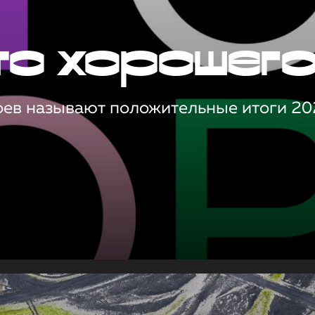
то хорошег
оев называют положительные итоги 20