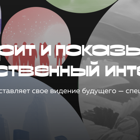
рит и показ
ственный инт
тавляет свое видение будущего — спец