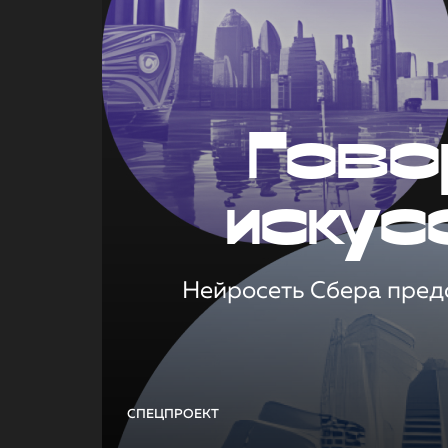
Гово
искус
Нейросеть Сбера предс
СПЕЦПРОЕКТ