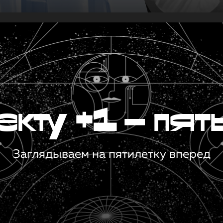
кту +1 — пят
Заглядываем на пятилетку вперед