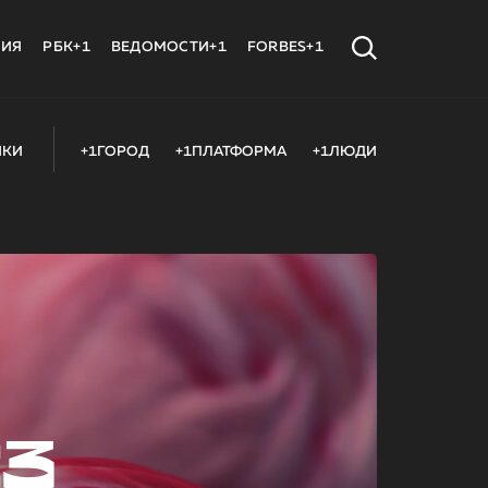
МИЯ
РБК+1
ВЕДОМОСТИ+1
FORBES+1
ИКИ
+1ГОРОД
+1ПЛАТФОРМА
+1ЛЮДИ
23