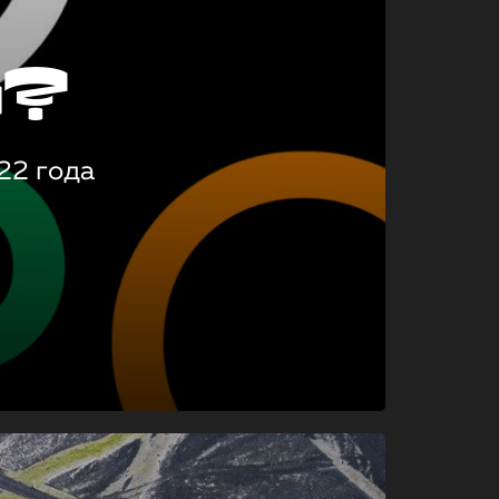
о?
22 года