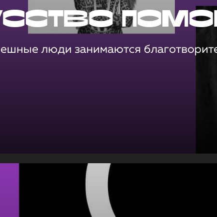
усство помо
пешные люди занимаются благотворит