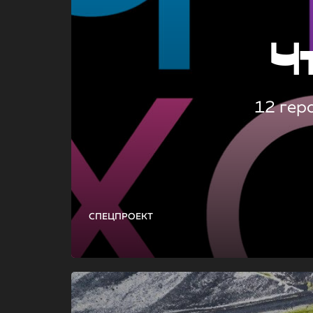
Ч
12 гер
СПЕЦПРОЕКТ