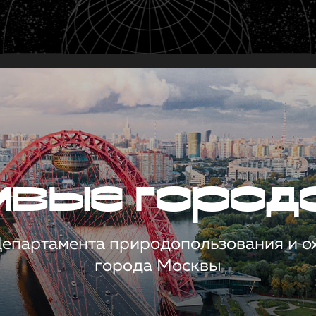
чивые город
 Департамента природопользования и 
города Москвы