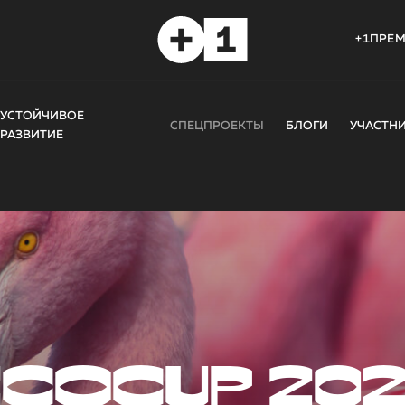
+1ПРЕ
УСТОЙЧИВОЕ
СПЕЦПРОЕКТЫ
БЛОГИ
УЧАСТН
РАЗВИТИЕ
COCUP 20