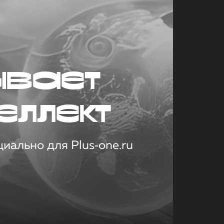
ывает
еллект
иально для Plus‑one.ru