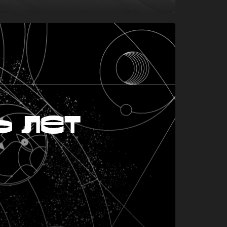
ь лет