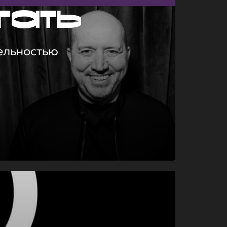
гать
ельностью