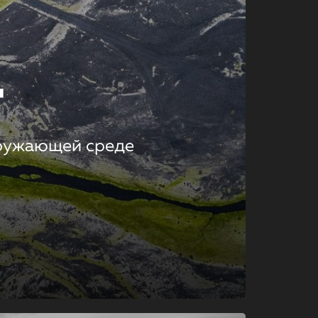
т
кружающей среде