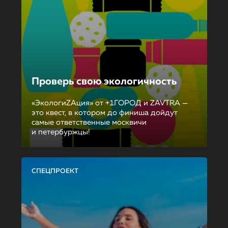
Проверь свою экологичность
«ЭкологиZAция» от +1ГОРОД и ZAVTRA —
это квест, в котором до финиша дойдут
самые ответственные москвичи
и петербуржцы!
СПЕЦПРОЕКТ