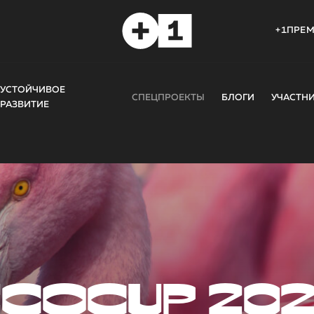
+1ПРЕ
УСТОЙЧИВОЕ
СПЕЦПРОЕКТЫ
БЛОГИ
УЧАСТН
РАЗВИТИЕ
COCUP 20