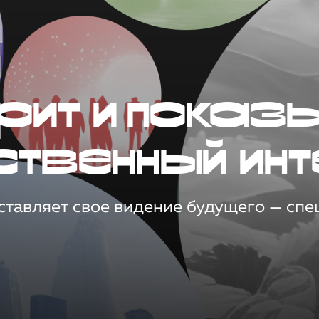
рит и показ
ственный инт
тавляет свое видение будущего — спец