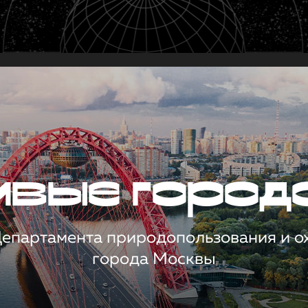
чивые город
 Департамента природопользования и 
города Москвы