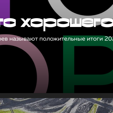
то хорошег
оев называют положительные итоги 20