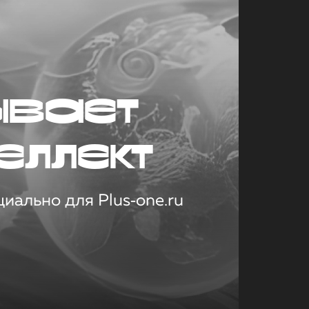
ывает
еллект
иально для Plus‑one.ru