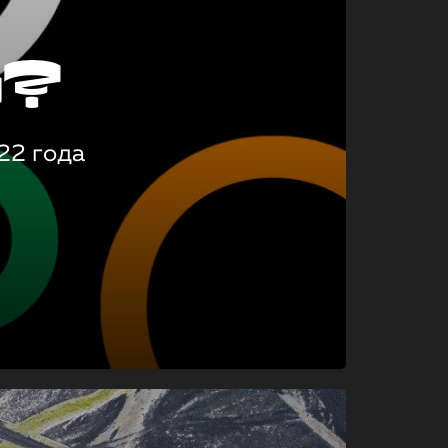
о?
22 года