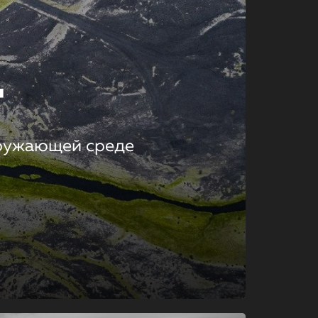
т
кружающей среде