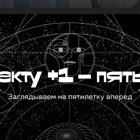
кту +1 — пят
Заглядываем на пятилетку вперед