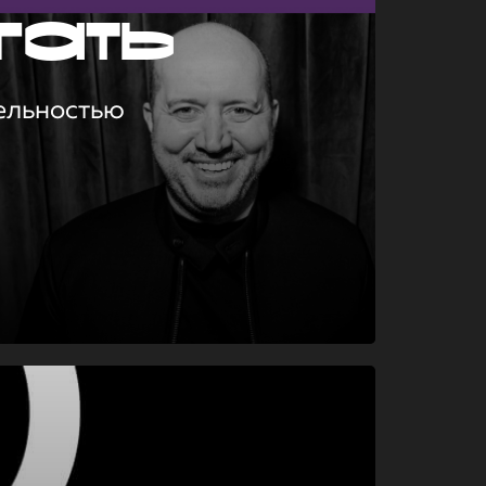
гать
ельностью