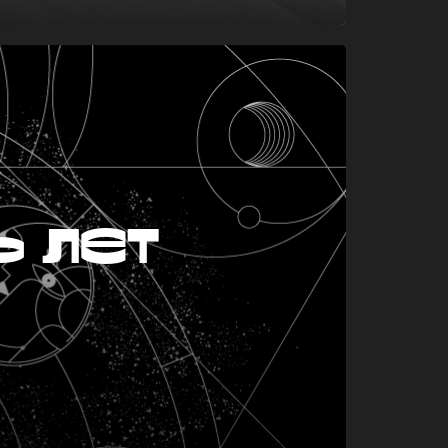
ь лет