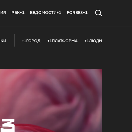
МИЯ
РБК+1
ВЕДОМОСТИ+1
FORBES+1
ИКИ
+1ГОРОД
+1ПЛАТФОРМА
+1ЛЮДИ
23