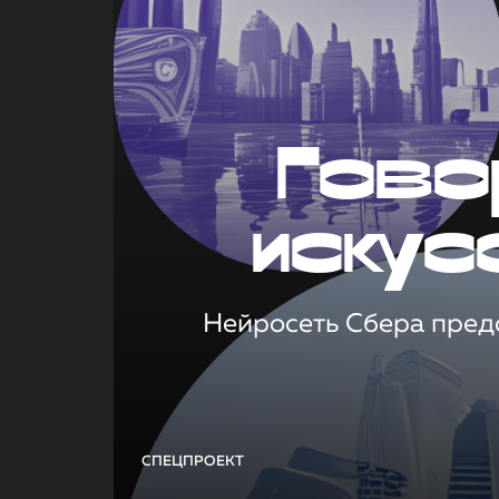
Гово
искус
Нейросеть Сбера предс
СПЕЦПРОЕКТ