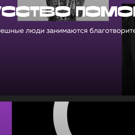
усство помо
пешные люди занимаются благотворит