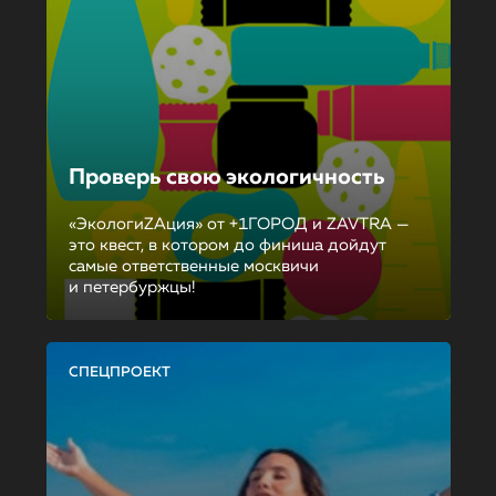
Проверь свою экологичность
«ЭкологиZAция» от +1ГОРОД и ZAVTRA —
это квест, в котором до финиша дойдут
самые ответственные москвичи
и петербуржцы!
СПЕЦПРОЕКТ