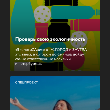
Проверь свою экологичность
«ЭкологиZAция» от +1ГОРОД и ZAVTRA —
это квест, в котором до финиша дойдут
самые ответственные москвичи
и петербуржцы!
СПЕЦПРОЕКТ