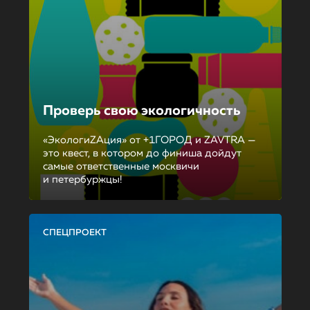
Проверь свою экологичность
«ЭкологиZAция» от +1ГОРОД и ZAVTRA —
это квест, в котором до финиша дойдут
самые ответственные москвичи
и петербуржцы!
СПЕЦПРОЕКТ