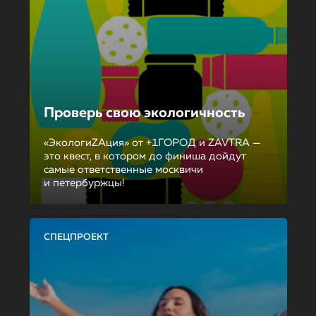
Проверь свою экологичность
«ЭкологиZAция» от +1ГОРОД и ZAVTRA —
это квест, в котором до финиша дойдут
самые ответственные москвичи
и петербуржцы!
СПЕЦПРОЕКТ