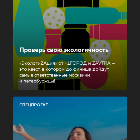
Проверь свою экологичность
«ЭкологиZAция» от +1ГОРОД и ZAVTRA —
это квест, в котором до финиша дойдут
самые ответственные москвичи
и петербуржцы!
СПЕЦПРОЕКТ