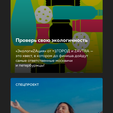
Проверь свою экологичность
«ЭкологиZAция» от +1ГОРОД и ZAVTRA —
это квест, в котором до финиша дойдут
самые ответственные москвичи
и петербуржцы!
СПЕЦПРОЕКТ