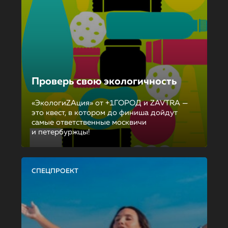
Проверь свою экологичность
«ЭкологиZAция» от +1ГОРОД и ZAVTRA —
это квест, в котором до финиша дойдут
самые ответственные москвичи
и петербуржцы!
СПЕЦПРОЕКТ