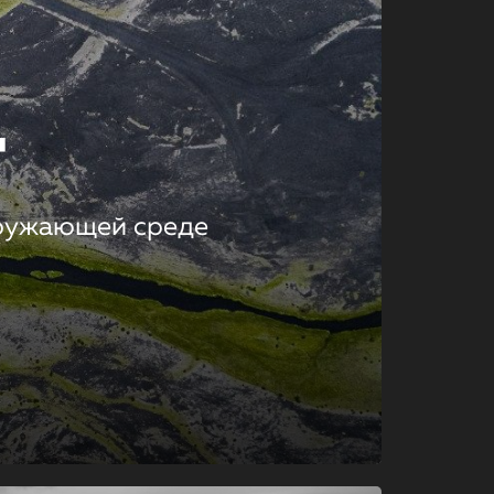
т
кружающей среде