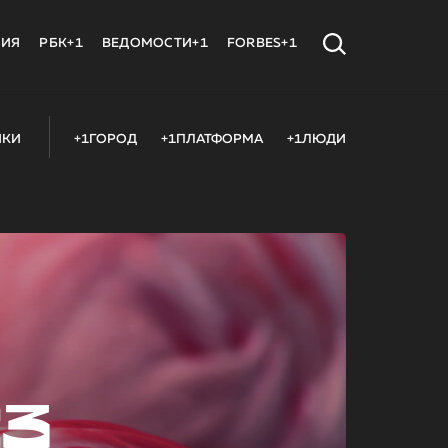
МИЯ
РБК+1
ВЕДОМОСТИ+1
FORBES+1
ИКИ
+1ГОРОД
+1ПЛАТФОРМА
+1ЛЮДИ
23