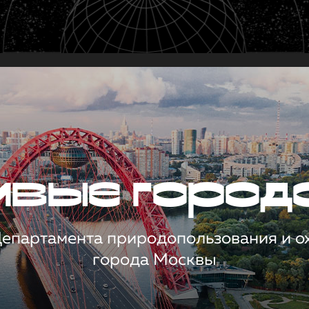
чивые город
 Департамента природопользования и 
города Москвы