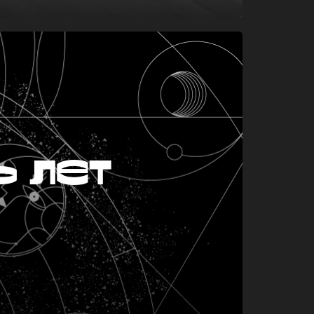
ь лет