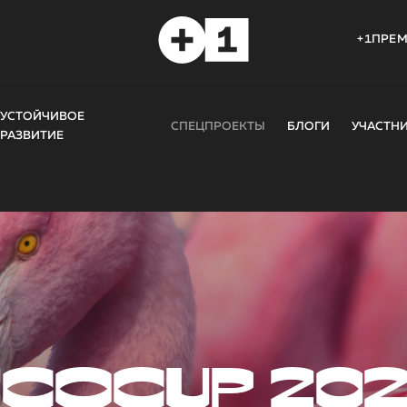
+1ПРЕ
УСТОЙЧИВОЕ
СПЕЦПРОЕКТЫ
БЛОГИ
УЧАСТН
РАЗВИТИЕ
COCUP 20