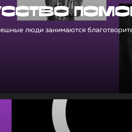
усство помо
пешные люди занимаются благотворит