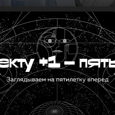
кту +1 — пят
Заглядываем на пятилетку вперед