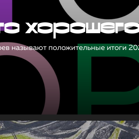
то хорошег
оев называют положительные итоги 20