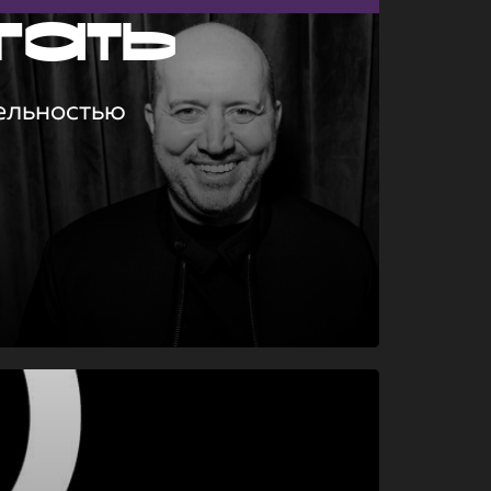
гать
ельностью