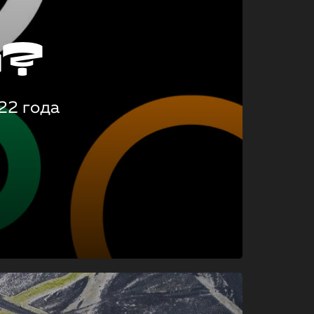
о?
22 года