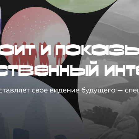
рит и показ
ственный инт
тавляет свое видение будущего — спец