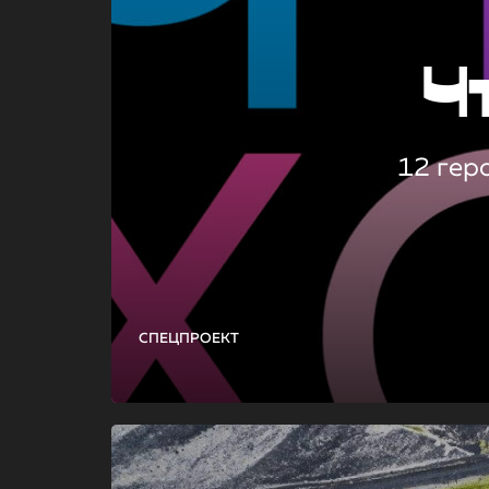
Ч
12 гер
СПЕЦПРОЕКТ