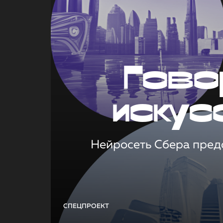
Гово
искус
Нейросеть Сбера предс
СПЕЦПРОЕКТ