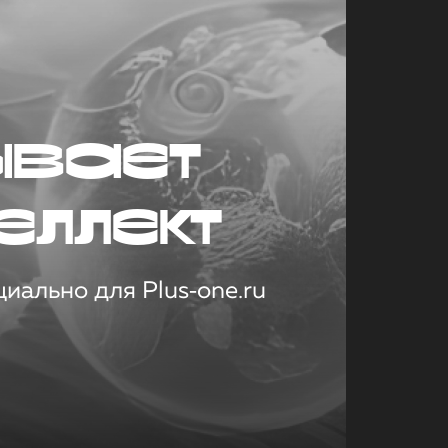
ывает
еллект
иально для Plus‑one.ru