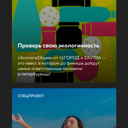
Проверь свою экологичность
«ЭкологиZAция» от +1ГОРОД и ZAVTRA —
это квест, в котором до финиша дойдут
самые ответственные москвичи
и петербуржцы!
СПЕЦПРОЕКТ