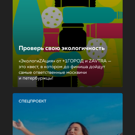
Проверь свою экологичность
«ЭкологиZAция» от +1ГОРОД и ZAVTRA —
это квест, в котором до финиша дойдут
самые ответственные москвичи
и петербуржцы!
СПЕЦПРОЕКТ