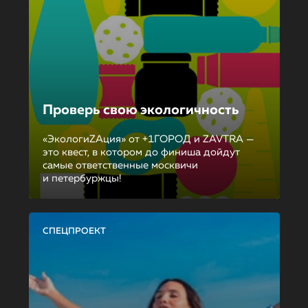
Проверь свою экологичность
«ЭкологиZAция» от +1ГОРОД и ZAVTRA —
это квест, в котором до финиша дойдут
самые ответственные москвичи
и петербуржцы!
СПЕЦПРОЕКТ