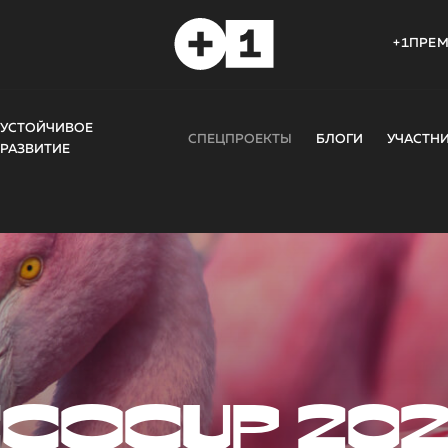
+1ПРЕ
УСТОЙЧИВОЕ
СПЕЦПРОЕКТЫ
БЛОГИ
УЧАСТН
РАЗВИТИЕ
COCUP 20