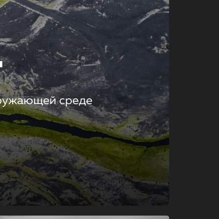
т
кружающей среде