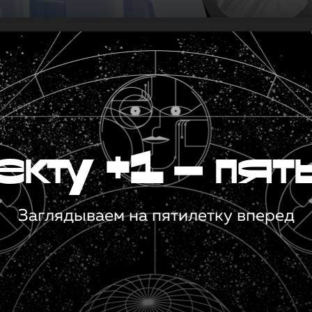
кту +1 — пят
Заглядываем на пятилетку вперед