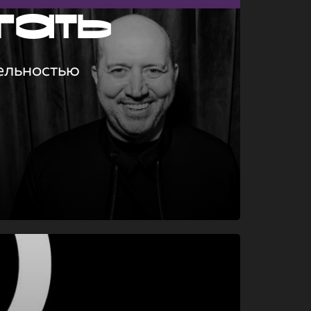
гать
ельностью