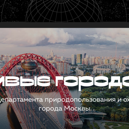
чивые город
 Департамента природопользования и 
города Москвы