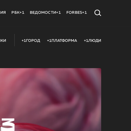
МИЯ
РБК+1
ВЕДОМОСТИ+1
FORBES+1
ИКИ
+1ГОРОД
+1ПЛАТФОРМА
+1ЛЮДИ
23