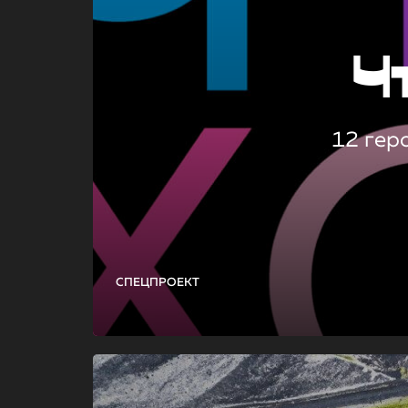
Ч
12 гер
СПЕЦПРОЕКТ