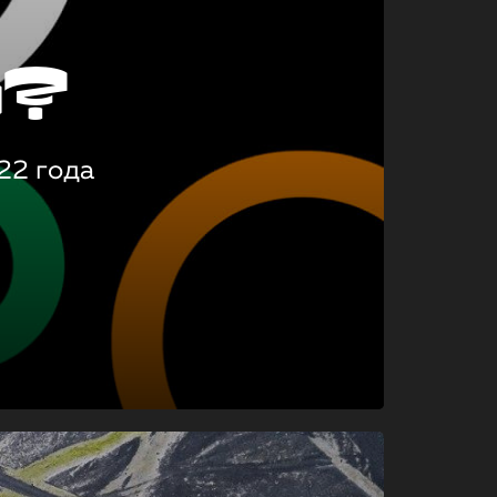
о?
22 года