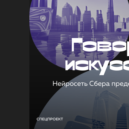
Гово
искус
Нейросеть Сбера предс
СПЕЦПРОЕКТ