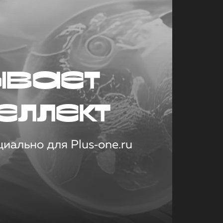
ывает
еллект
иально для Plus‑one.ru