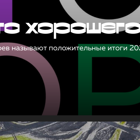
то хорошег
оев называют положительные итоги 20