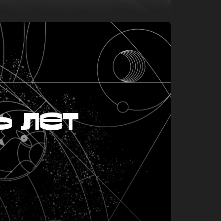
ь лет