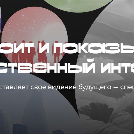
рит и показ
ственный инт
тавляет свое видение будущего — спец