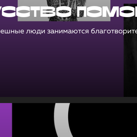
усство помо
пешные люди занимаются благотворит