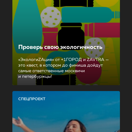
Проверь свою экологичность
«ЭкологиZAция» от +1ГОРОД и ZAVTRA —
это квест, в котором до финиша дойдут
самые ответственные москвичи
и петербуржцы!
СПЕЦПРОЕКТ