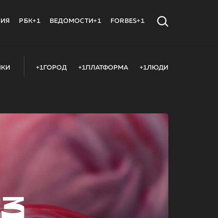
МИЯ
РБК+1
ВЕДОМОСТИ+1
FORBES+1
ИКИ
+1ГОРОД
+1ПЛАТФОРМА
+1ЛЮДИ
23