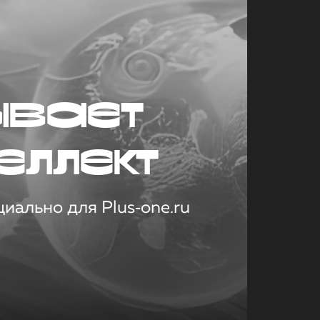
ывает
еллект
иально для Plus‑one.ru