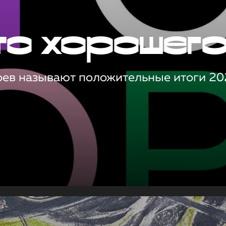
то хорошег
оев называют положительные итоги 20