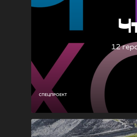
Ч
12 гер
СПЕЦПРОЕКТ