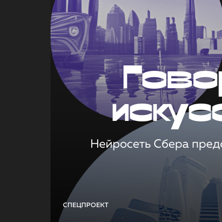
Гово
искус
Нейросеть Сбера предс
СПЕЦПРОЕКТ