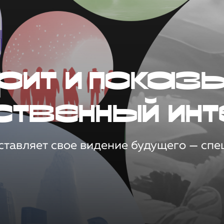
рит и показ
ственный инт
тавляет свое видение будущего — спец