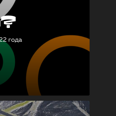
о?
22 года