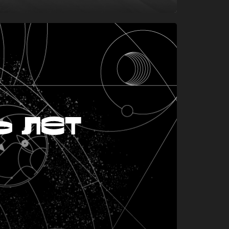
ь лет