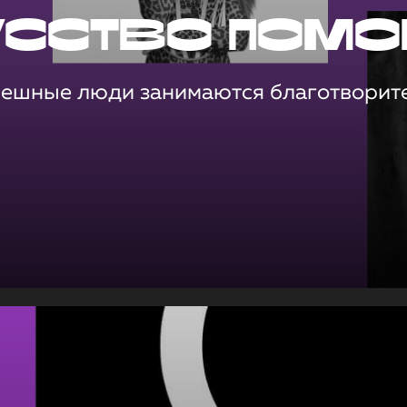
усство помо
пешные люди занимаются благотворит