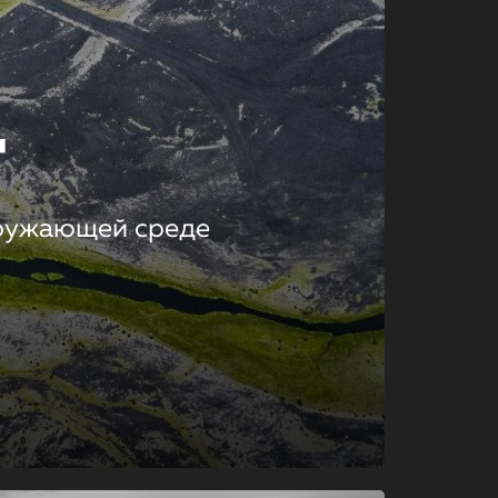
т
кружающей среде