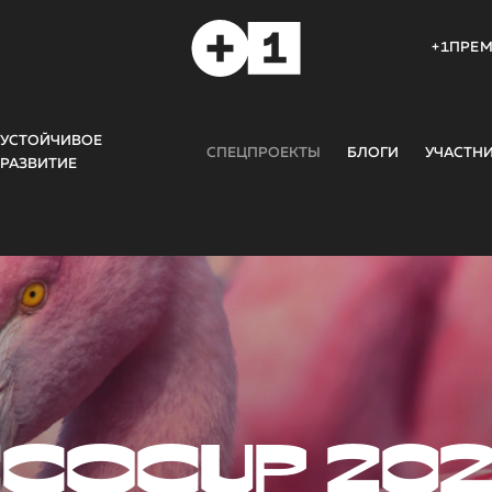
+1ПРЕ
УСТОЙЧИВОЕ
СПЕЦПРОЕКТЫ
БЛОГИ
УЧАСТН
РАЗВИТИЕ
COCUP 20