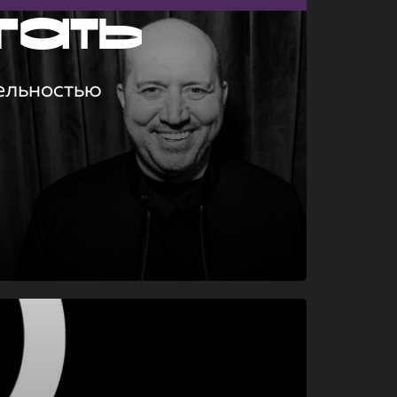
гать
ельностью