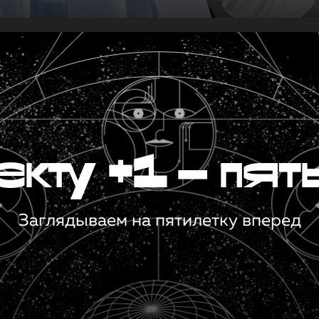
кту +1 — пят
Заглядываем на пятилетку вперед