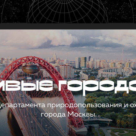
чивые город
 Департамента природопользования и 
города Москвы