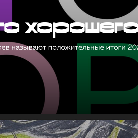
то хорошег
оев называют положительные итоги 20