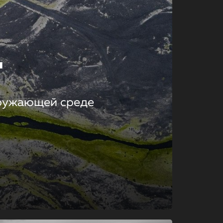
т
кружающей среде