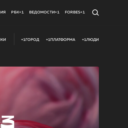
МИЯ
РБК+1
ВЕДОМОСТИ+1
FORBES+1
ИКИ
+1ГОРОД
+1ПЛАТФОРМА
+1ЛЮДИ
23