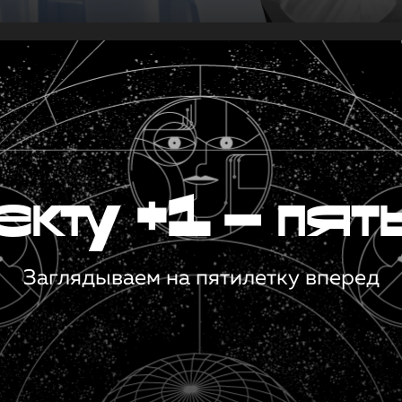
кту +1 — пят
Заглядываем на пятилетку вперед