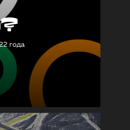
о?
22 года