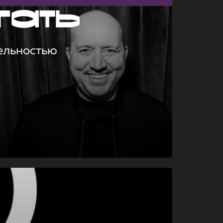
гать
ельностью