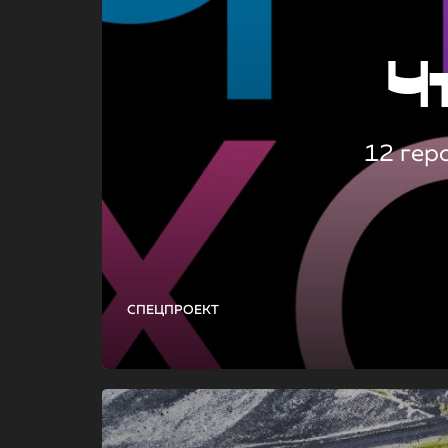
Ч
12 гер
СПЕЦПРОЕКТ