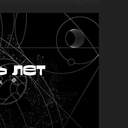
ь лет