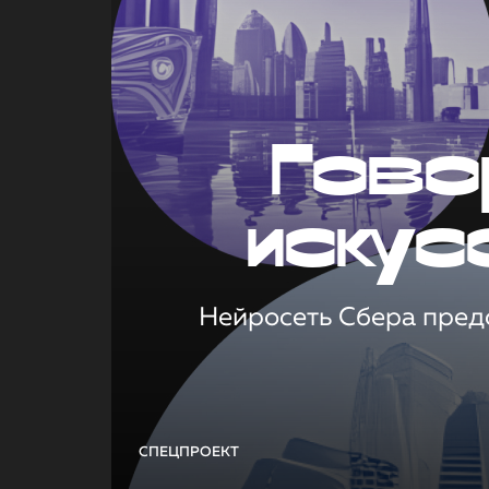
Гово
искус
Нейросеть Сбера предс
СПЕЦПРОЕКТ