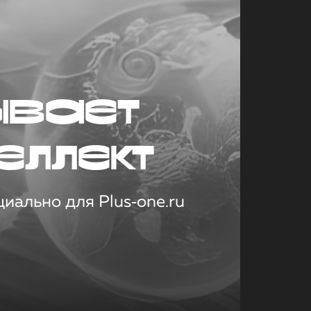
ывает
еллект
иально для Plus‑one.ru