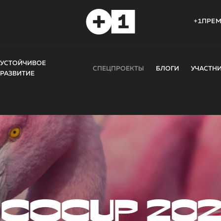
+1ПРЕ
УСТОЙЧИВОЕ
СПЕЦПРОЕКТЫ
БЛОГИ
УЧАСТН
РАЗВИТИЕ
COCUP 20