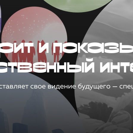
рит и показ
ственный инт
тавляет свое видение будущего — спец