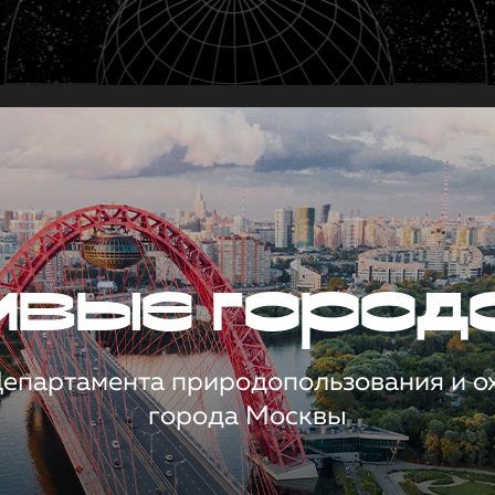
чивые город
 Департамента природопользования и 
города Москвы