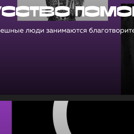
усство помо
пешные люди занимаются благотворит