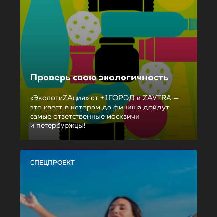
Проверь свою экологичность
«ЭкологиZAция» от +1ГОРОД и ZAVTRA —
это квест, в котором до финиша дойдут
самые ответственные москвичи
и петербуржцы!
СПЕЦПРОЕКТ