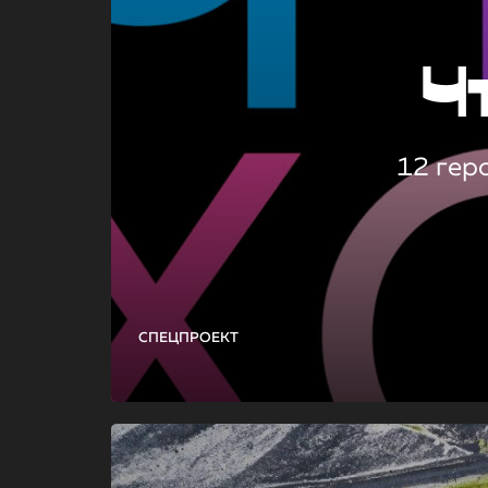
Ч
12 гер
СПЕЦПРОЕКТ