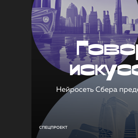
Гово
искус
Нейросеть Сбера предс
СПЕЦПРОЕКТ