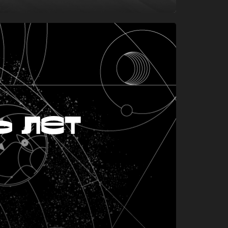
ь лет