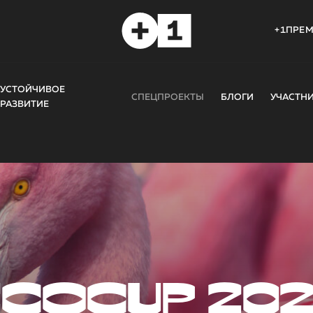
+1ПРЕ
УСТОЙЧИВОЕ
СПЕЦПРОЕКТЫ
БЛОГИ
УЧАСТН
РАЗВИТИЕ
COCUP 20