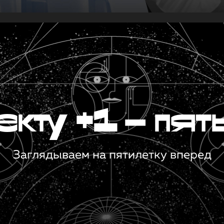
кту +1 — пят
Заглядываем на пятилетку вперед