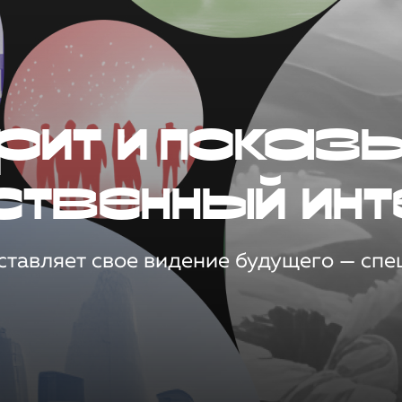
рит и показ
ственный инт
тавляет свое видение будущего — спец