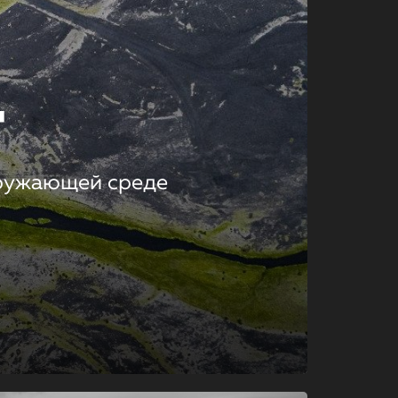
т
кружающей среде