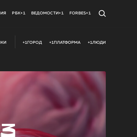
МИЯ
РБК+1
ВЕДОМОСТИ+1
FORBES+1
ИКИ
+1ГОРОД
+1ПЛАТФОРМА
+1ЛЮДИ
23