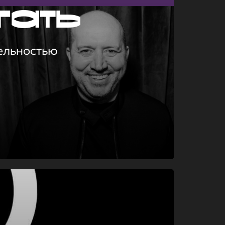
гать
ельностью