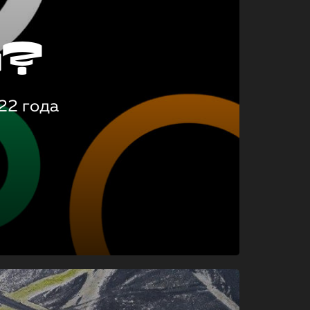
о?
22 года