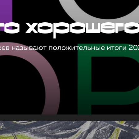
то хорошег
оев называют положительные итоги 20