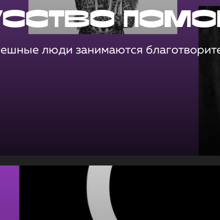
усство помо
пешные люди занимаются благотворит