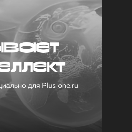
ывает
еллект
иально для Plus‑one.ru