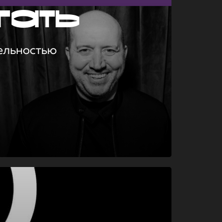
гать
ельностью