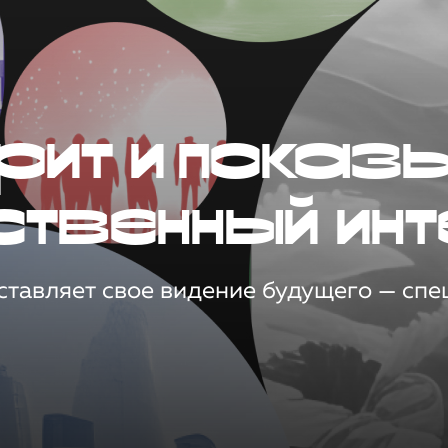
рит и показ
ственный инт
тавляет свое видение будущего — спец