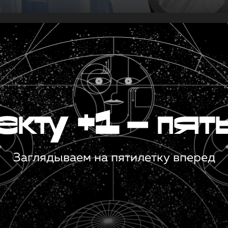
кту +1 — пят
Заглядываем на пятилетку вперед