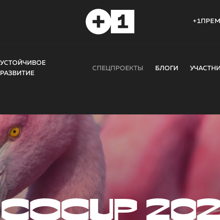
+1ПРЕ
УСТОЙЧИВОЕ
СПЕЦПРОЕКТЫ
БЛОГИ
УЧАСТН
РАЗВИТИЕ
COCUP 20