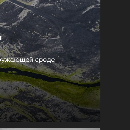
т
кружающей среде