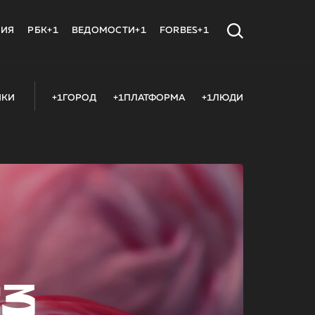
МИЯ
РБК+1
ВЕДОМОСТИ+1
FORBES+1
ИКИ
+1ГОРОД
+1ПЛАТФОРМА
+1ЛЮДИ
23