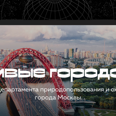
чивые город
 Департамента природопользования и 
города Москвы