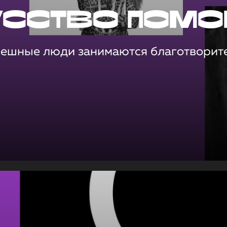
усство помо
пешные люди занимаются благотворит