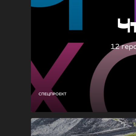
Ч
12 гер
СПЕЦПРОЕКТ