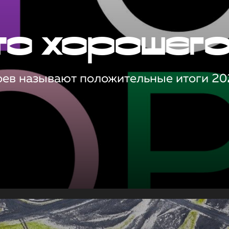
то хорошег
оев называют положительные итоги 20