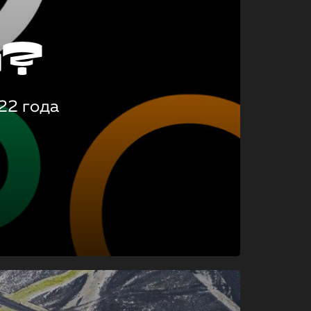
о?
22 года