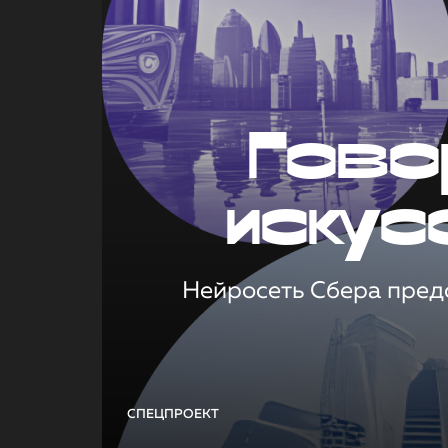
Гово
искус
Нейросеть Сбера предс
СПЕЦПРОЕКТ