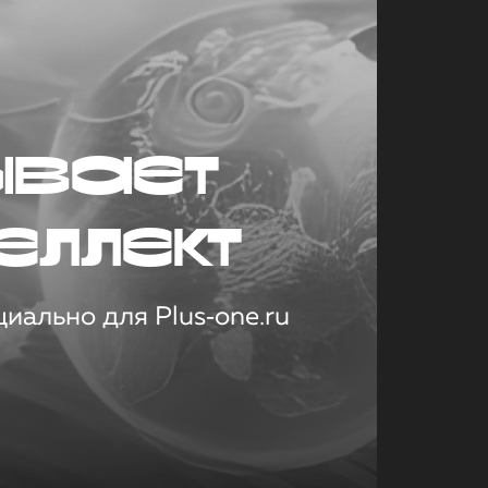
ывает
еллект
иально для Plus‑one.ru