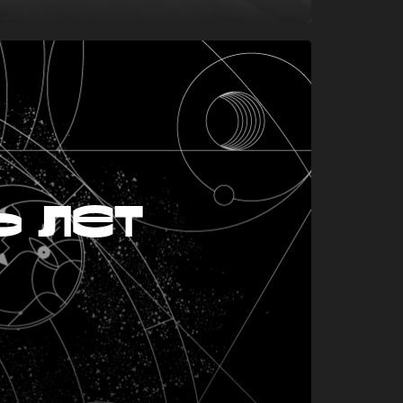
ь лет