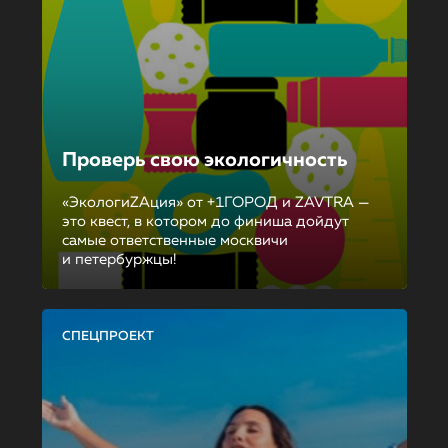
Проверь свою экологичность
«ЭкологиZAция» от +1ГОРОД и ZAVTRA —
это квест, в котором до финиша дойдут
самые ответственные москвичи
и петербуржцы!
СПЕЦПРОЕКТ