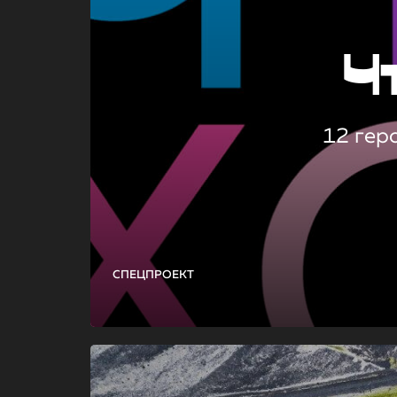
Ч
12 гер
СПЕЦПРОЕКТ