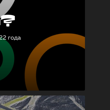
о?
22 года