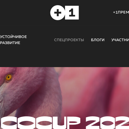
+1ПРЕ
УСТОЙЧИВОЕ
СПЕЦПРОЕКТЫ
БЛОГИ
УЧАСТН
РАЗВИТИЕ
COCUP 20