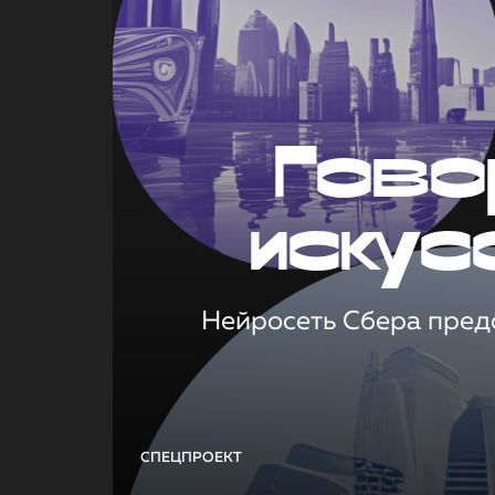
Гово
искус
Нейросеть Сбера предс
СПЕЦПРОЕКТ