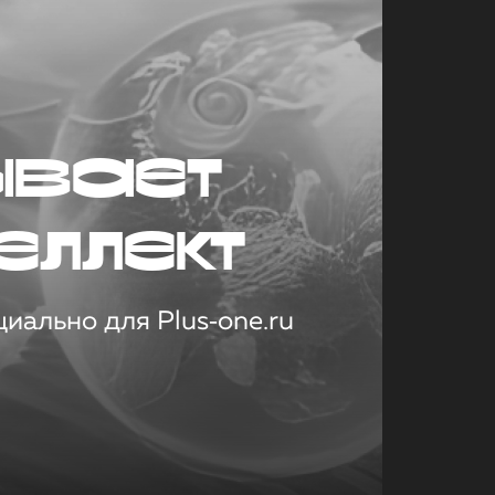
ывает
еллект
иально для Plus‑one.ru