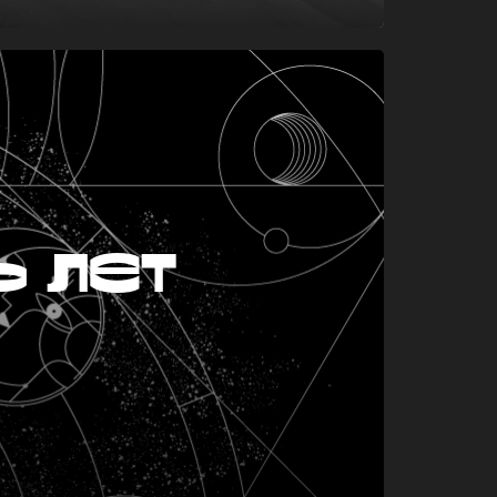
ь лет