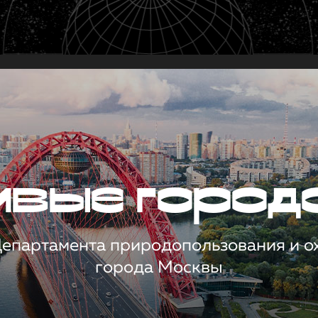
чивые город
 Департамента природопользования и 
города Москвы