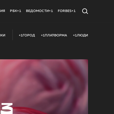
МИЯ
РБК+1
ВЕДОМОСТИ+1
FORBES+1
ИКИ
+1ГОРОД
+1ПЛАТФОРМА
+1ЛЮДИ
23