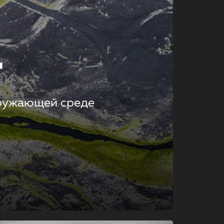
т
кружающей среде