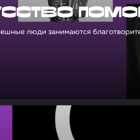
усство помо
пешные люди занимаются благотворит