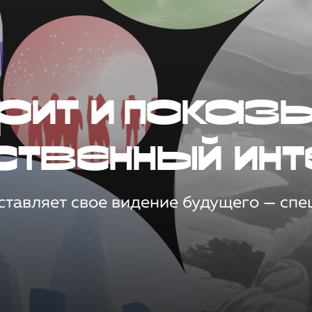
рит и показ
ственный инт
тавляет свое видение будущего — спец