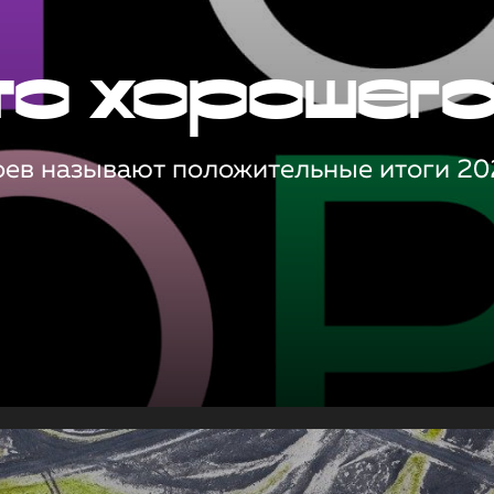
то хорошег
оев называют положительные итоги 20