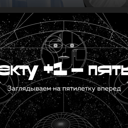
кту +1 — пят
Заглядываем на пятилетку вперед