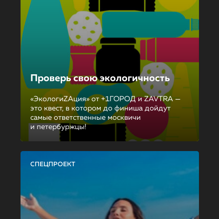
Проверь свою экологичность
«ЭкологиZAция» от +1ГОРОД и ZAVTRA —
это квест, в котором до финиша дойдут
самые ответственные москвичи
и петербуржцы!
СПЕЦПРОЕКТ