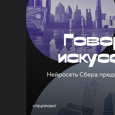
Гово
искус
Нейросеть Сбера предс
СПЕЦПРОЕКТ