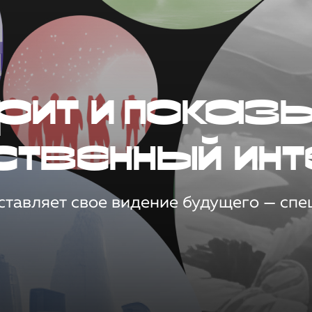
рит и показ
ственный инт
тавляет свое видение будущего — спец