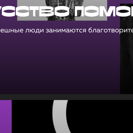
усство помо
пешные люди занимаются благотворит