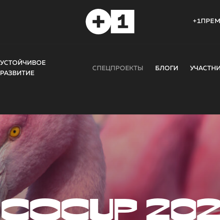
+1ПРЕ
УСТОЙЧИВОЕ
СПЕЦПРОЕКТЫ
БЛОГИ
УЧАСТН
РАЗВИТИЕ
COCUP 20