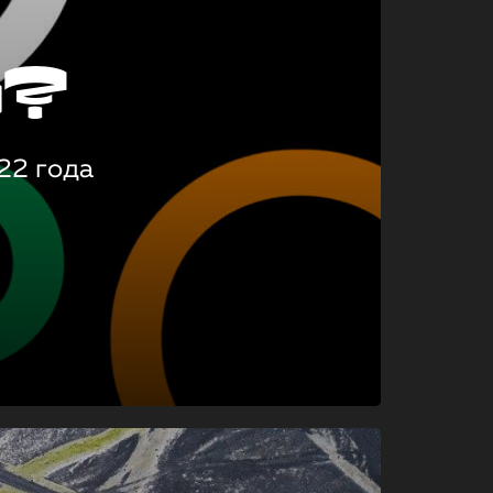
о?
22 года