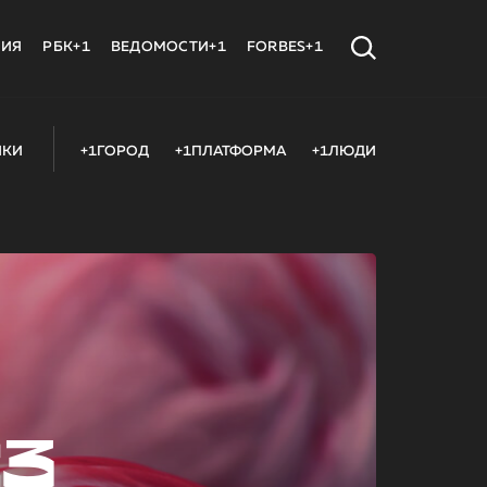
МИЯ
РБК+1
ВЕДОМОСТИ+1
FORBES+1
ИКИ
+1ГОРОД
+1ПЛАТФОРМА
+1ЛЮДИ
23