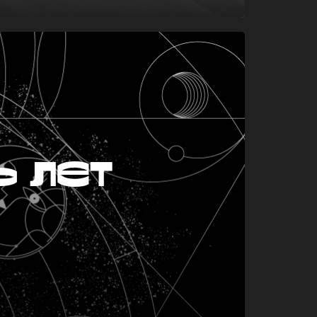
ь лет