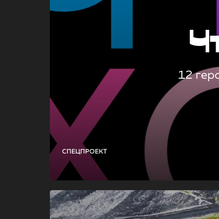
Ч
12 гер
СПЕЦПРОЕКТ