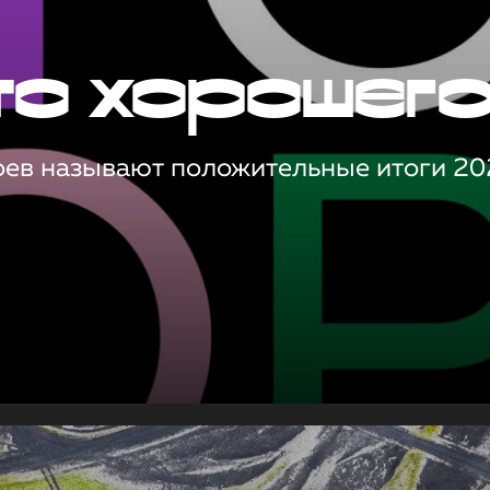
то хорошег
оев называют положительные итоги 20