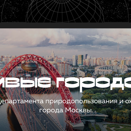
чивые город
 Департамента природопользования и 
города Москвы