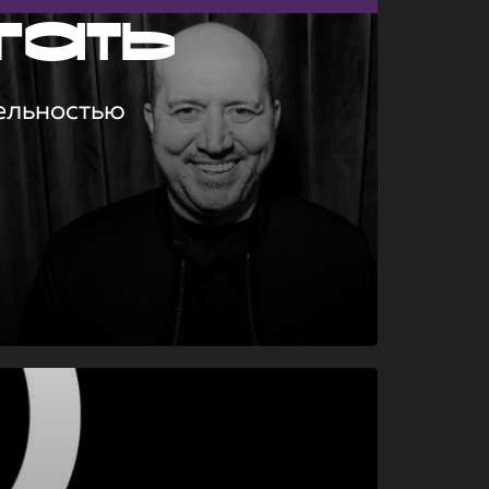
гать
ельностью