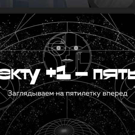
кту +1 — пят
Заглядываем на пятилетку вперед