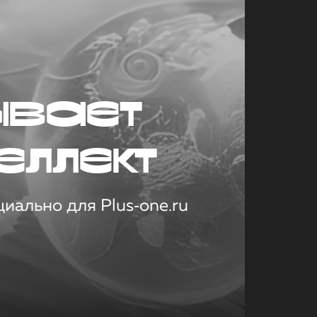
ывает
еллект
иально для Plus‑one.ru