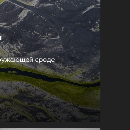
т
кружающей среде