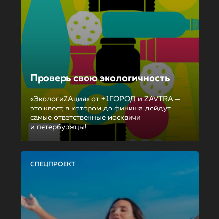
Проверь свою экологичность
«ЭкологиZAция» от +1ГОРОД и ZAVTRA —
это квест, в котором до финиша дойдут
самые ответственные москвичи
и петербуржцы!
СПЕЦПРОЕКТ