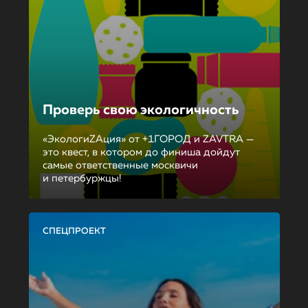
Проверь свою экологичность
«ЭкологиZAция» от +1ГОРОД и ZAVTRA —
это квест, в котором до финиша дойдут
самые ответственные москвичи
и петербуржцы!
СПЕЦПРОЕКТ