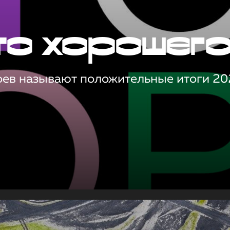
то хорошег
оев называют положительные итоги 20