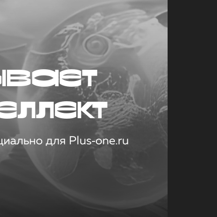
ывает
еллект
иально для Plus‑one.ru