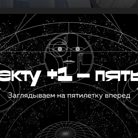
кту +1 — пят
Заглядываем на пятилетку вперед