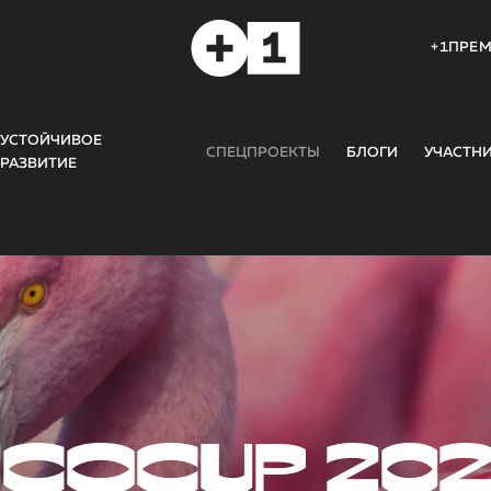
+1ПРЕ
УСТОЙЧИВОЕ
СПЕЦПРОЕКТЫ
БЛОГИ
УЧАСТН
РАЗВИТИЕ
COCUP 20