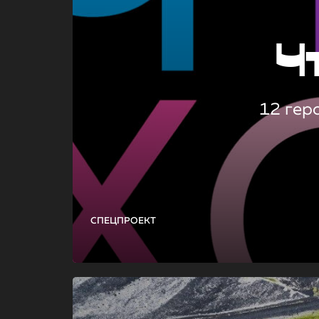
Ч
12 гер
СПЕЦПРОЕКТ