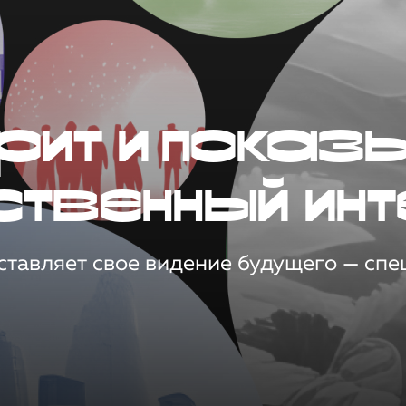
рит и показ
ственный инт
тавляет свое видение будущего — спец