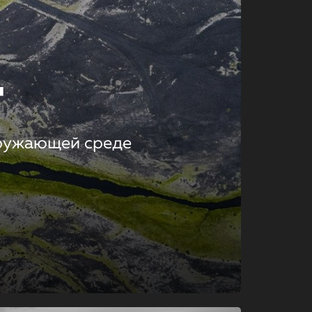
т
кружающей среде