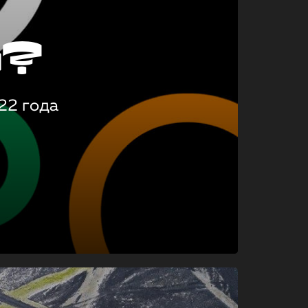
о?
22 года