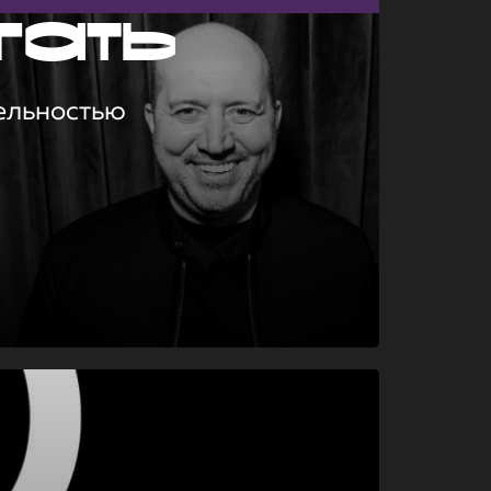
гать
ельностью