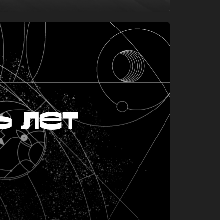
ь лет