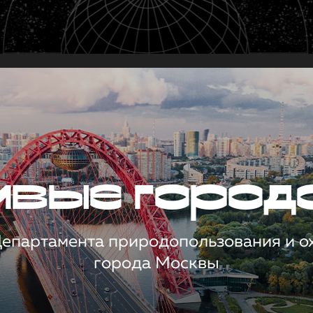
чивые город
 Департамента природопользования и 
города Москвы