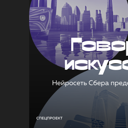
Гово
искус
Нейросеть Сбера предс
СПЕЦПРОЕКТ