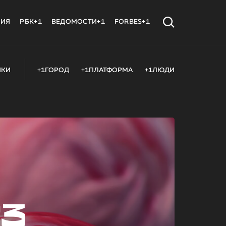
МИЯ
РБК+1
ВЕДОМОСТИ+1
FORBES+1
ИКИ
+1ГОРОД
+1ПЛАТФОРМА
+1ЛЮДИ
23