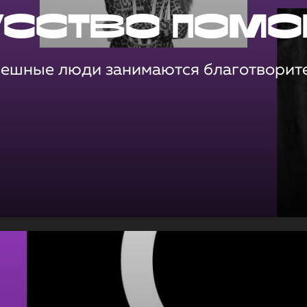
усство помо
пешные люди занимаются благотворит