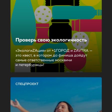
Проверь свою экологичность
«ЭкологиZAция» от +1ГОРОД и ZAVTRA —
это квест, в котором до финиша дойдут
самые ответственные москвичи
и петербуржцы!
СПЕЦПРОЕКТ