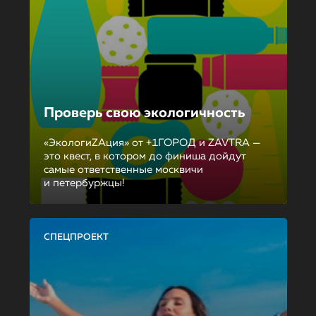
Проверь свою экологичность
«ЭкологиZAция» от +1ГОРОД и ZAVTRA —
это квест, в котором до финиша дойдут
самые ответственные москвичи
и петербуржцы!
СПЕЦПРОЕКТ