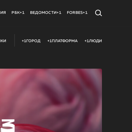
МИЯ
РБК+1
ВЕДОМОСТИ+1
FORBES+1
ИКИ
+1ГОРОД
+1ПЛАТФОРМА
+1ЛЮДИ
23