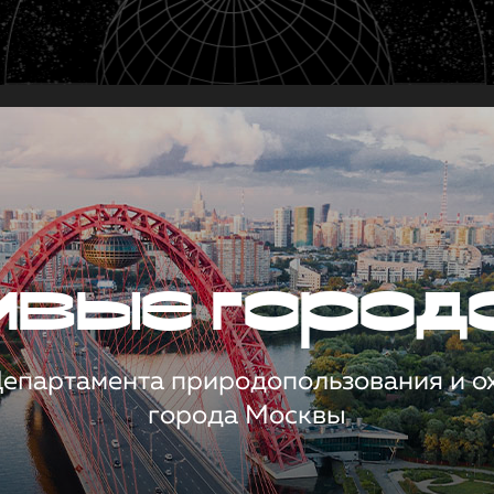
чивые город
 Департамента природопользования и 
города Москвы