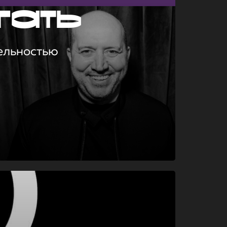
гать
ельностью