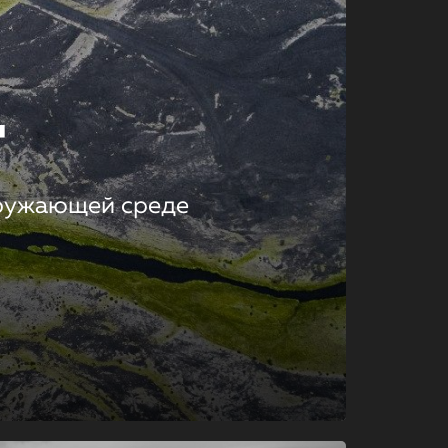
т
кружающей среде