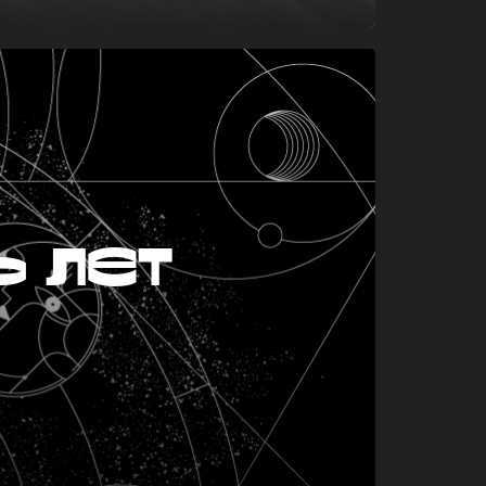
ь лет