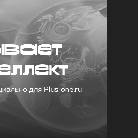
ывает
еллект
иально для Plus‑one.ru