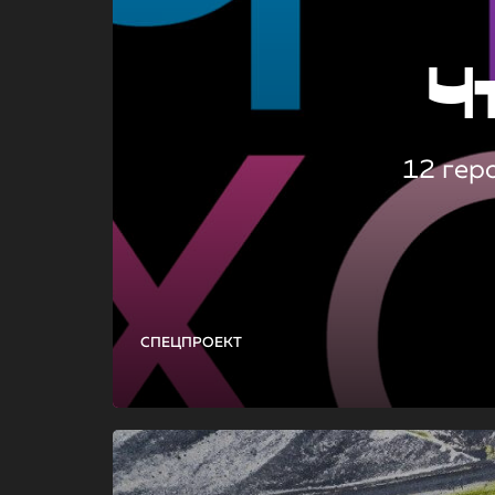
Ч
12 гер
СПЕЦПРОЕКТ