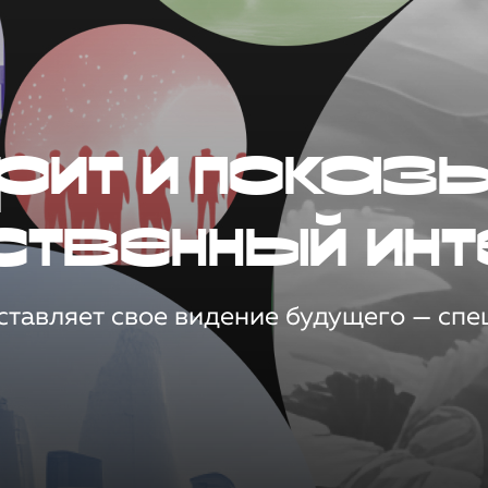
рит и показ
ственный инт
тавляет свое видение будущего — спец