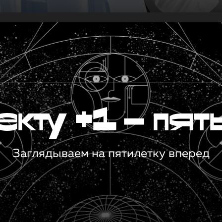
кту +1 — пят
Заглядываем на пятилетку вперед