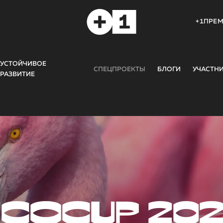
+1ПРЕ
УСТОЙЧИВОЕ
СПЕЦПРОЕКТЫ
БЛОГИ
УЧАСТН
РАЗВИТИЕ
COCUP 20