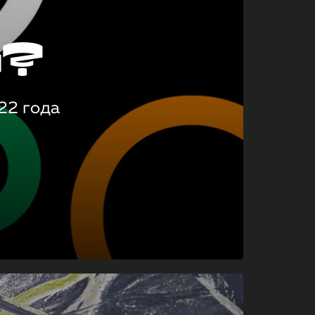
о?
22 года