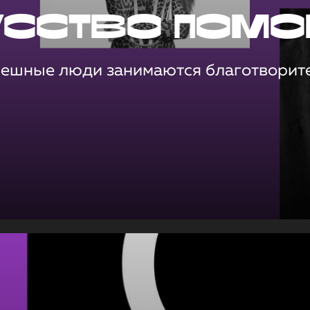
усство помо
пешные люди занимаются благотворит