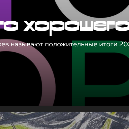
то хорошег
оев называют положительные итоги 20