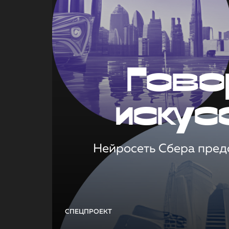
Гово
искус
Нейросеть Сбера предс
СПЕЦПРОЕКТ