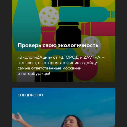
Проверь свою экологичность
«ЭкологиZAция» от +1ГОРОД и ZAVTRA —
это квест, в котором до финиша дойдут
самые ответственные москвичи
и петербуржцы!
СПЕЦПРОЕКТ