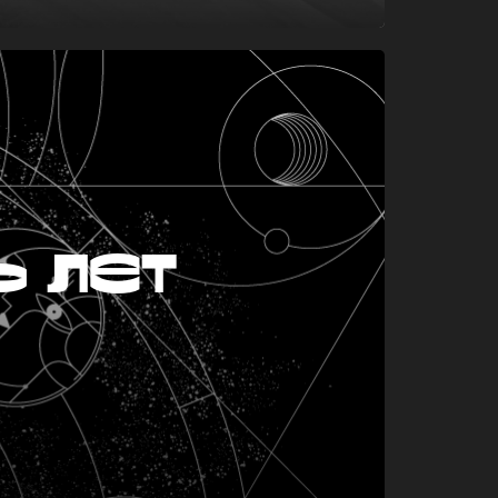
ь лет