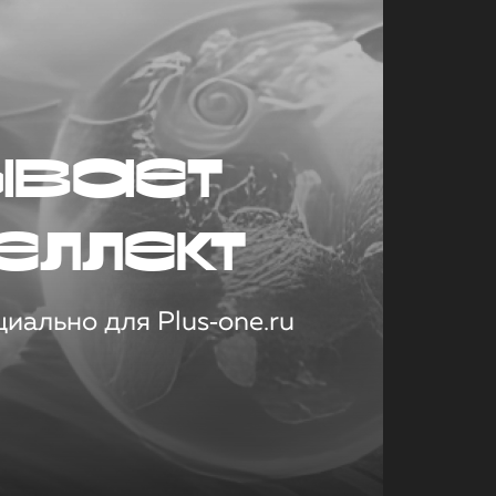
ывает
еллект
иально для Plus‑one.ru