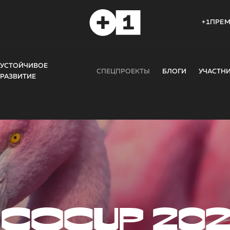
+1ПРЕ
УСТОЙЧИВОЕ
СПЕЦПРОЕКТЫ
БЛОГИ
УЧАСТН
РАЗВИТИЕ
COCUP 20