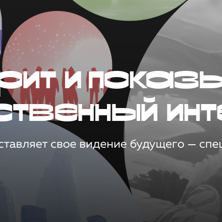
рит и показ
ственный инт
тавляет свое видение будущего — спец