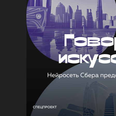
Гово
искус
Нейросеть Сбера предс
СПЕЦПРОЕКТ