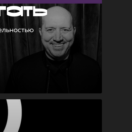
гать
ельностью