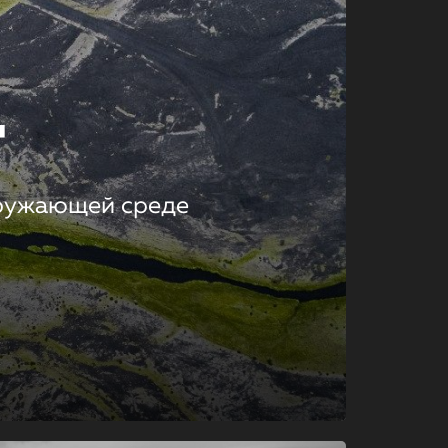
т
кружающей среде