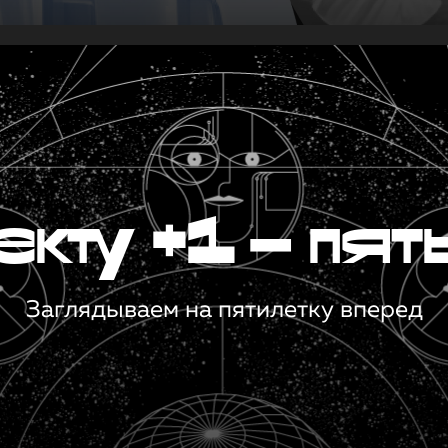
кту +1 — пят
Заглядываем на пятилетку вперед