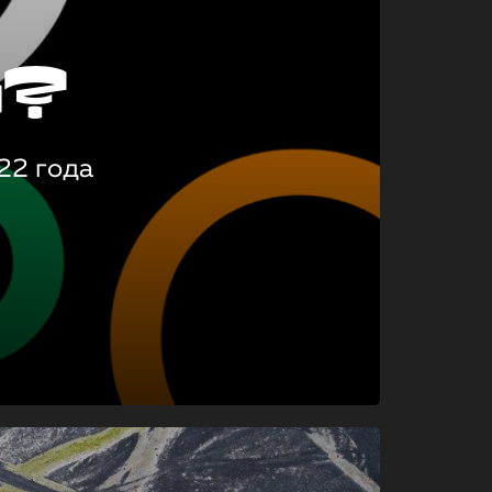
о?
22 года