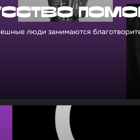
усство помо
пешные люди занимаются благотворит