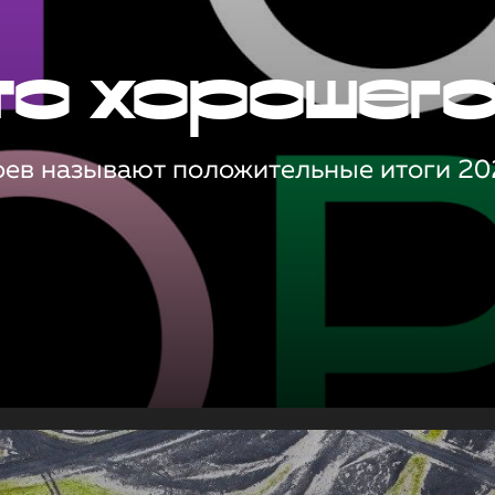
то хорошег
оев называют положительные итоги 20