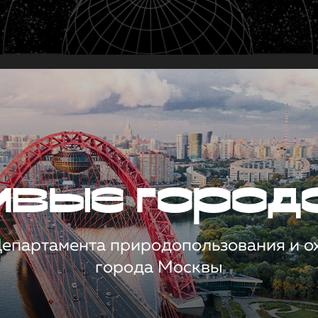
чивые город
 Департамента природопользования и 
города Москвы