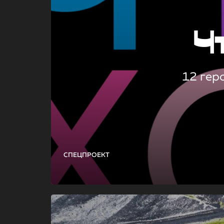
Ч
12 гер
СПЕЦПРОЕКТ