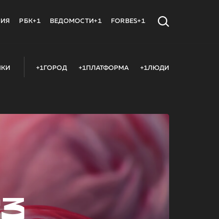
МИЯ
РБК+1
ВЕДОМОСТИ+1
FORBES+1
ИКИ
+1ГОРОД
+1ПЛАТФОРМА
+1ЛЮДИ
23