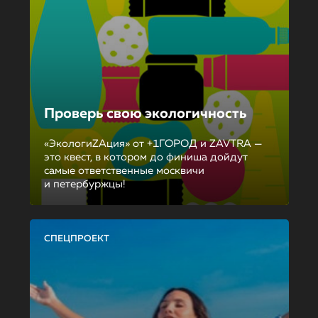
Проверь свою экологичность
«ЭкологиZAция» от +1ГОРОД и ZAVTRA —
это квест, в котором до финиша дойдут
самые ответственные москвичи
и петербуржцы!
СПЕЦПРОЕКТ