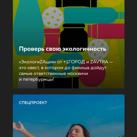
Проверь свою экологичность
«ЭкологиZAция» от +1ГОРОД и ZAVTRA —
это квест, в котором до финиша дойдут
самые ответственные москвичи
и петербуржцы!
СПЕЦПРОЕКТ