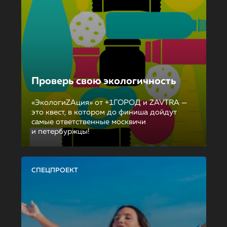
Проверь свою экологичность
«ЭкологиZAция» от +1ГОРОД и ZAVTRA —
это квест, в котором до финиша дойдут
самые ответственные москвичи
и петербуржцы!
СПЕЦПРОЕКТ